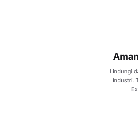
Amank
Lindungi d
industri.
Ex