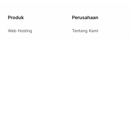
Produk
Perusahaan
Web Hosting
Tentang Kami
VPS Hosting
Media Resources
Nama Domain
Promo & Penawaran
Sertifikat SSL
Hubungi Kami
Metode Pembayaran