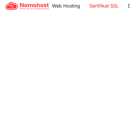
Skip
Web Hosting
Sertifikat SSL
to
main
content