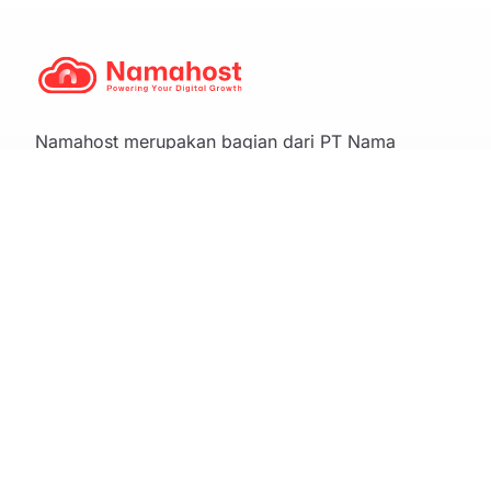
Namahost merupakan bagian dari PT Nama
Domain Indonesia, menyediakan layanan web
hosting dengan dukungan teknis profesional.
Hubungi Kami
Senin - Jumat: 09.00 - 17.00 WIB
Email:
support@namahost.com